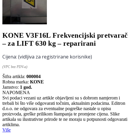
KONE V3F16L Frekvencijski pretvarač
– za LIFT 630 kg – reparirani
Cijena:
(vidljiva za registrirane korisnike)
(VPC bez PDV-a)
Šifra artikla:
000004
Robna marka:
KONE
Jamstvo:
1 god.
NAPOMENA
Svi podaci vezani uz artikle objavljeni su s dobrom namjerom i
trebali bi što više odgovarati točnim, aktualnim podacima. Editron
d.o.o. ne odgovara za eventualne pogreške nastale u opisu
proizvoda, greške prilikom štampanja te promjene cijena. Slike
artikala su ilustrativne prirode te ne moraju u potpunosti odgovarati
artiklima.
Više