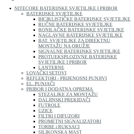
NITECORE BATERIJSKE SVJETILJKE I PRIBOR
BATERIJSKE SVJETILJKE
BICIKLISTIČKE BATERIJSKE SVJETILJKE
RUČNE BATERIJSKE SVJETILJKE
RONILAČKE BATERIJSKE SVJETILJKE
NAGLAVNE BATERIJSKE SVJETILJKE
BAT. SVJETILJKE ZA DIREKTNU
MONTAŽU NA ORUŽJE
SIGNALNE BATERIJSKE SVJETILJKE
PROTUEKSPLOZIVNE BATERIJSKE
SVJETILJKE I PRIBOR
LANTERNE
LOVAČKI SETOVI
REFLEKTORI - PRIJENOSNI PUNJIVI
EL. PUNJAČI
PRIBOR I DODATNA OPREMA
STEZALJKE ZA MONTAŽU
DALJINSKI PREKIDAČI
FUTROLE
UZICE
FILTRI I DIFUZORI
PROMETNI SIGNALIZATORI
TORBE i RUKSACI
SILIKONSKA MAST